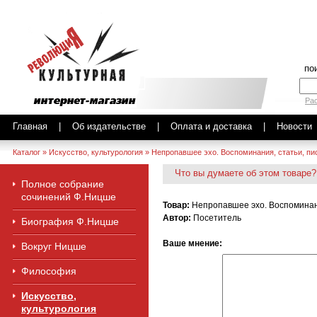
по
Ра
Главная
|
Об издательстве
|
Оплата и доставка
|
Новости
Каталог
»
Искусство, культурология
»
Непропавшее эхо. Воспоминания, статьи, пи
Что вы думаете об этом товаре?
Полное собрание
сочинений Ф.Ницше
Товар:
Непропавшее эхо. Воспоминани
Автор:
Посетитель
Биография Ф.Ницше
Ваше мнение:
Вокруг Ницше
Философия
Искусство,
культурология